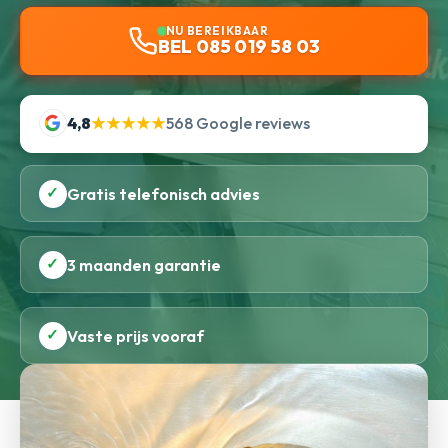
NU BEREIKBAAR
BEL 085 019 58 03
4,8
★★★★★
568 Google reviews
✓
Gratis telefonisch advies
✓
3 maanden garantie
✓
Vaste prijs vooraf