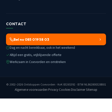
CONTACT
Bel nu 085 019 58 03
Dag en nacht bereikbaar, ook in het weekend
Altijd een gratis, vrijblijvende offerte
Werkzaam in Coevorden en omstreken
© 2002–2026
Ontstoppen Coevorden
· KvK 83265392 · BTW NL862800328B01
Algemene voorwaarden
·
Privacy
·
Cookies
·
Disclaimer
·
Sitemap