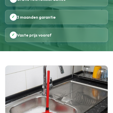
✓
3 maanden garantie
✓
Vaste prijs vooraf