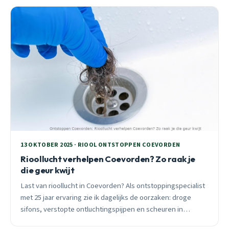
13 OKTOBER 2025 · RIOOL ONTSTOPPEN COEVORDEN
Rioollucht verhelpen Coevorden? Zo raak je
die geur kwijt
Last van rioollucht in Coevorden? Als ontstoppingspecialist
met 25 jaar ervaring zie ik dagelijks de oorzaken: droge
sifons, verstopte ontluchtingspijpen en scheuren in
leidingen. Ontdek hoe je rioolstank voorgoed kwijtraakt.