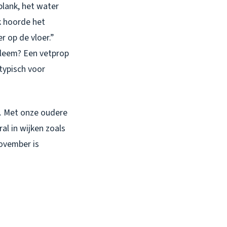
blank, het water
k hoorde het
r op de vloer.”
bleem? Een vetprop
typisch voor
e. Met onze oudere
al in wijken zoals
ovember is