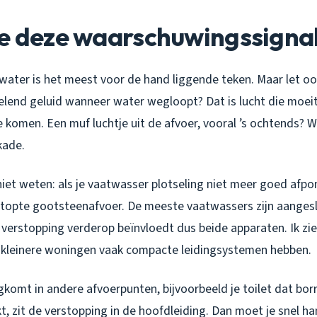
je deze waarschuwingssigna
ater is het meest voor de hand liggende teken. Maar let oo
relend geluid wanneer water wegloopt? Dat is lucht die moei
 komen. Een muf luchtje uit de afvoer, vooral ’s ochtends? W
kade.
iet weten: als je vaatwasser plotseling niet meer goed afpo
stopte gootsteenafvoer. De meeste vaatwassers zijn aanges
 verstopping verderop beïnvloedt dus beide apparaten. Ik zie
kleinere woningen vaak compacte leidingsystemen hebben.
gkomt in andere afvoerpunten, bijvoorbeeld je toilet dat bor
, zit de verstopping in de hoofdleiding. Dan moet je snel h