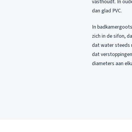
vasthoudt. In oude
dan glad PVC.
In badkamergootst
zich in de sifon,
dat water steeds m
dat verstoppingen
diameters aan elka