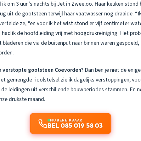
ik om 3 uur ’s nachts bij Jet in Zweeloo. Haar keuken stond 
rug uit de gootsteen terwijl haar vaatwasser nog draaide. “I
vertelde ze, “en voor ik het wist stond er vijf centimeter wate
 had ik de hoofdleiding vrij met hoogdrukreiniging. Het pro
bladeren die via de buitenput naar binnen waren gespoeld, 
orden.
en
verstopte gootsteen Coevorden
? Dan ben je niet de enig
het gemengde rioolstelsel zie ik dagelijks verstoppingen, voor
de leidingen uit verschillende bouwperiodes stammen. En n
nze drukste maand.
NU BEREIKBAAR
BEL 085 019 58 03