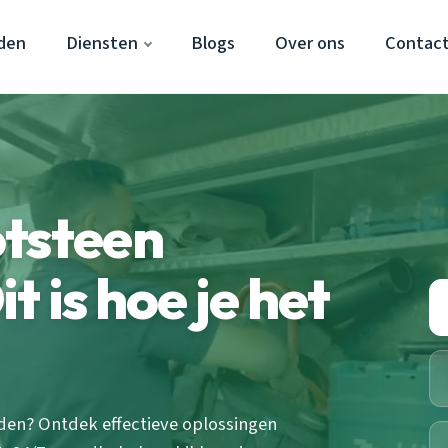
den
Diensten
Blogs
Over ons
Contac
otsteen
 is hoe je het
den? Ontdek effectieve oplossingen