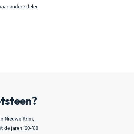
 naar andere delen
otsteen?
 In Nieuwe Krim,
t de jaren ’60-’80