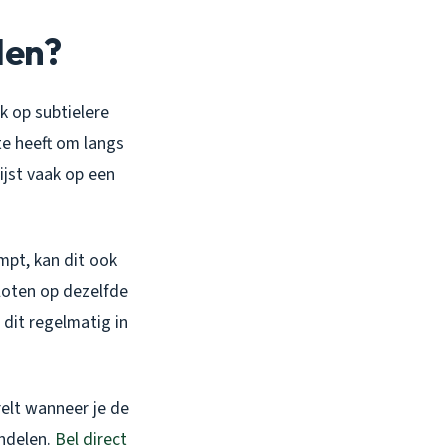
len?
k op subtielere
te heeft om langs
ijst vaak op een
mpt, kan dit ook
loten op dezelfde
 dit regelmatig in
relt wanneer je de
andelen.
Bel direct