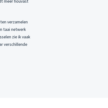
edt meer houvast
sten verzamelen
en taai netwerk
selen zie ik vaak
r verschillende