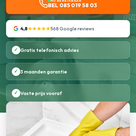
NU BEREIKBAAR
BEL 085 019 58 03
4,8
★★★★★
568 Google reviews
✓
Gratis telefonisch advies
✓
3 maanden garantie
✓
Vaste prijs vooraf