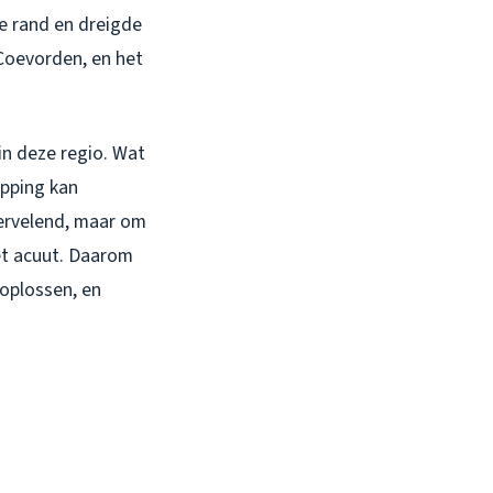
e rand en dreigde
 Coevorden, en het
 in deze regio. Wat
opping kan
vervelend, maar om
t acuut. Daarom
 oplossen, en