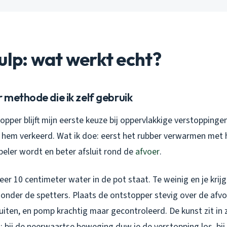
ulp: wat werkt echt?
methode die ik zelf gebruik
opper blijft mijn eerste keuze bij oppervlakkige verstopping
hem verkeerd. Wat ik doe: eerst het rubber verwarmen met 
eler wordt en beter afsluit rond de
afvoer
.
er 10 centimeter water in de pot staat. Te weinig en je krijg
t onder de spetters. Plaats de ontstopper stevig over de afvo
uiten, en pomp krachtig maar gecontroleerd. De kunst zit in 
: bij de neerwaartse beweging duw je de verstopping los, bij