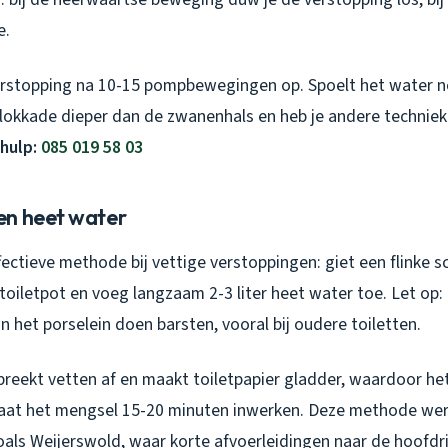
e.
erstopping na 10-15 pompbewegingen op. Spoelt het water n
blokkade dieper dan de zwanenhals en heb je andere technie
dhulp:
085 019 58 03
en heet water
fectieve methode bij vettige verstoppingen: giet een flinke 
 toiletpot en voeg langzaam 2-3 liter heet water toe. Let op
 het porselein doen barsten, vooral bij oudere toiletten.
reekt vetten af en maakt toiletpapier gladder, waardoor het
. Laat het mengsel 15-20 minuten inwerken. Deze methode wer
als Weijerswold, waar korte afvoerleidingen naar de hoofdri