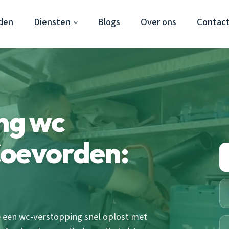
den
Diensten
Blogs
Over ons
Contac
ing wc
Coevorden:
e een wc-verstopping snel oplost met