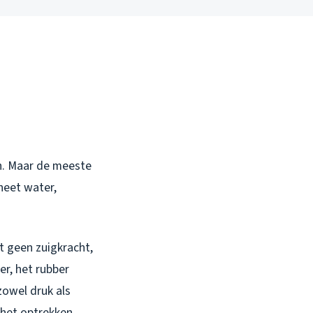
en. Maar de meeste
heet water,
t geen zuigkracht,
er, het rubber
zowel druk als
 het optrekken