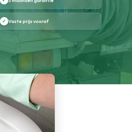
✓
3 maanden garantie
✓
Vaste prijs vooraf