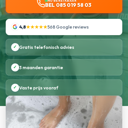
NU BEREIKBAAR
BEL 085 019 58 03
4,8
★★★★★
568 Google reviews
✓
Gratis telefonisch advies
✓
3 maanden garantie
✓
Vaste prijs vooraf