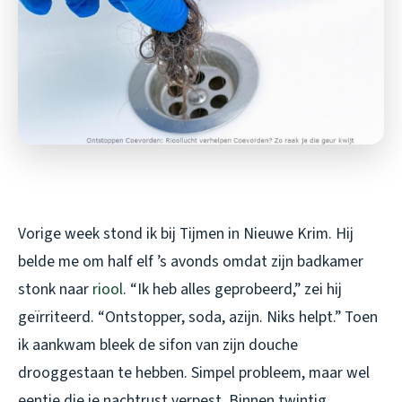
Vorige week stond ik bij Tijmen in Nieuwe Krim. Hij
belde me om half elf ’s avonds omdat zijn badkamer
stonk naar
riool
. “Ik heb alles geprobeerd,” zei hij
geïrriteerd. “Ontstopper, soda, azijn. Niks helpt.” Toen
ik aankwam bleek de sifon van zijn douche
drooggestaan te hebben. Simpel probleem, maar wel
eentje die je nachtrust verpest. Binnen twintig