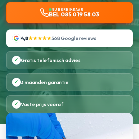
NU BEREIKBAAR
BEL 085 019 58 03
4,8
★★★★★
568 Google reviews
✓
Gratis telefonisch advies
✓
3 maanden garantie
✓
Vaste prijs vooraf