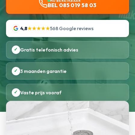
NU BEREIKBAAR
BEL 085 019 58 03
4,8
★★★★★
568 Google reviews
✓
Gratis telefonisch advies
✓
3 maanden garantie
✓
Vaste prijs vooraf